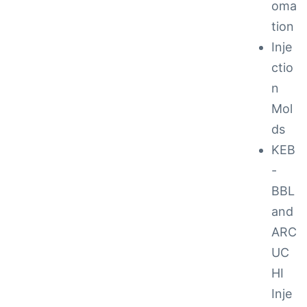
oma
tion
ction
Inje
ctio
n
Mol
ds
KEB
-
BBL
and
ARC
UC
ay
HI
Inje