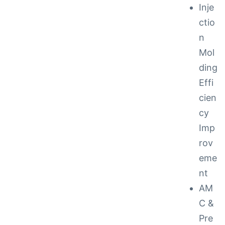
Inje
ctio
n
Mol
ding
Effi
cien
cy
Imp
rov
eme
nt
AM
C &
Pre