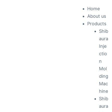
Home
About us
ck &
Products
Shib
nance
aura
Inje
ctio
n
Mol
ding
Mac
hine
Shib
aura