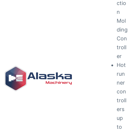
ctio
n
Mol
ding
Con
troll
ng &
er
Hot
run
ner
con
g
troll
ipments
ers
up
to