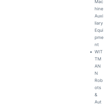
Mac
hine
Auxi
liary
Equi
pme
nt
to 48
WIT
TM
AN
cy
N
Rob
ots
 Repair
&
ance
Aut