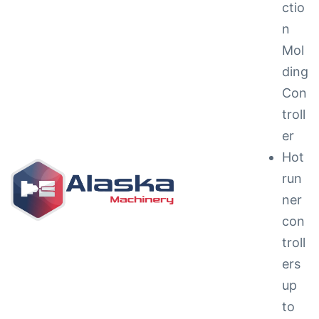
ctio
n
Mol
ding
Con
troll
ng &
er
Hot
run
ner
con
g
troll
ipments
ers
up
to