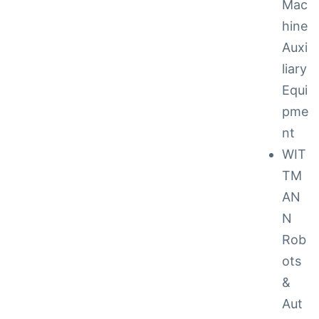
Mac
hine
Auxi
liary
Equi
pme
nt
to 48
WIT
TM
AN
cy
N
Rob
ots
 Repair
&
ance
Aut