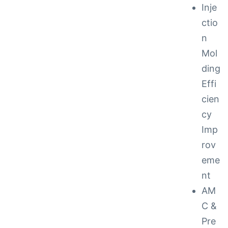
Inje
ctio
n
Mol
ding
Effi
cien
cy
Imp
rov
eme
nt
AM
C &
Pre