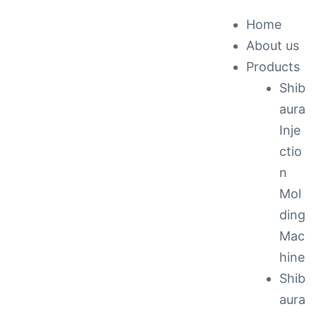
Home
About us
ck &
Products
Shib
nance
aura
Inje
ctio
n
Mol
ding
Mac
hine
Shib
aura