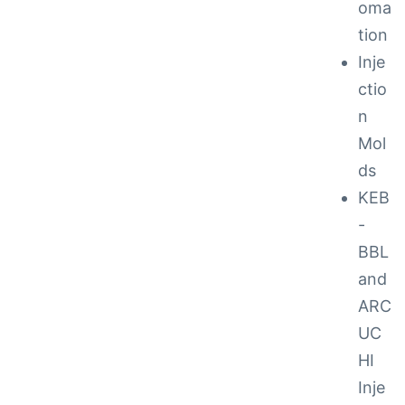
oma
tion
ction
Inje
ctio
n
Mol
ds
KEB
-
BBL
and
ARC
UC
ay
HI
Inje